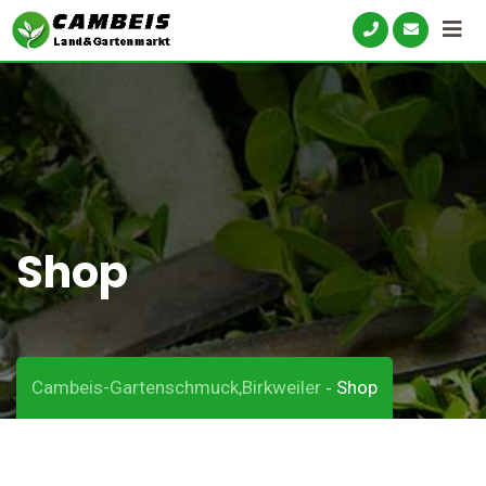
Skip
to
content
Shop
Cambeis-Gartenschmuck,Birkweiler
Shop
-